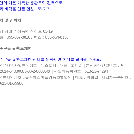
연의 기운 가득한 생황토와 편백으로
과 바닥을 만든 펜션 보러가기
치 및 연락처
남 남해군 삼동면 삼이로 63-19
 : 055-867-8826 / 팩스 : 055-864-8158
수온돌 & 황토체험
수온돌 & 황토체험 정보를 원하시면 여기를 클릭해 주세요.
<온라인사업부> 상호 : 뉴스토리 | 대표 : 고민순 | 통신판매신고번호 : 제
2014-54030085-30-2-00006호 | 사업자등록번호 : 613-22-74294
<본사> 상호 : 들꽃효소마을영농조합법인 | 대표 : 박희열 | 사업자등록번호 :
613-81-55988