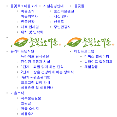
Skip
들꽃효소마을소개
시설환경안내
들꽃몰
to
마을소개
효소마을펜션
content
마을의역사
시설 안내
인증현황
산책로
대표 인사말
주변관광지
위치 및 연락처
뉴라이프단식원
체험프로그램
뉴라이프 단식원은
디톡스 힐링여행
단식원 특징과 시설
뉴라이프 힐링캠프
1단계 – 피를 맑게 하는 단식
체험활동
2단계 – 장을 건강하게 하는 생채식
3단계 – 평소관리법
프로그램 일정 안내
이용요금 및 이용안내
마을소식
자주묻는질문
알림글
마을 소식지
이용후기