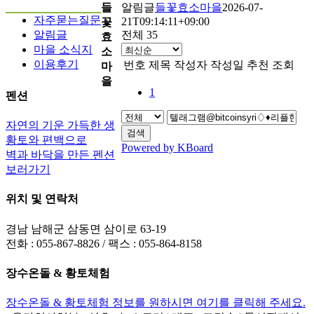
들
알림글
들꽃효소마을
2026-07-
자주묻는질문
21T09:14:11+09:00
꽃
알림글
전체 35
효
마을 소식지
소
이용후기
번호
제목
작성자
작성일
추천
조회
마
을
1
펜션
자연의 기운 가득한 생
검색
황토와 편백으로
Powered by KBoard
벽과 바닥을 만든 펜션
보러가기
위치 및 연락처
경남 남해군 삼동면 삼이로 63-19
전화 : 055-867-8826 / 팩스 : 055-864-8158
장수온돌 & 황토체험
장수온돌 & 황토체험 정보를 원하시면 여기를 클릭해 주세요.