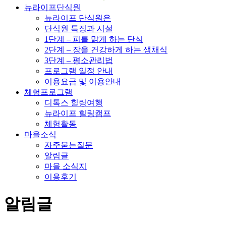
뉴라이프단식원
뉴라이프 단식원은
단식원 특징과 시설
1단계 – 피를 맑게 하는 단식
2단계 – 장을 건강하게 하는 생채식
3단계 – 평소관리법
프로그램 일정 안내
이용요금 및 이용안내
체험프로그램
디톡스 힐링여행
뉴라이프 힐링캠프
체험활동
마을소식
자주묻는질문
알림글
마을 소식지
이용후기
알림글