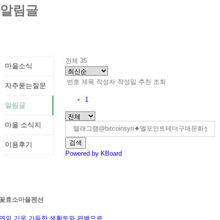
알림글
전체 35
마을소식
번호
제목
작성자
작성일
추천
조회
자주묻는질문
1
알림글
마을 소식지
검색
이용후기
Powered by KBoard
꽃효소마을펜션
연의 기운 가득한 생황토와 편백으로