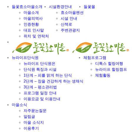
Skip
들꽃효소마을소개
시설환경안내
들꽃몰
to
마을소개
효소마을펜션
content
마을의역사
시설 안내
인증현황
산책로
대표 인사말
주변관광지
위치 및 연락처
뉴라이프단식원
체험프로그램
뉴라이프 단식원은
디톡스 힐링여행
단식원 특징과 시설
뉴라이프 힐링캠프
1단계 – 피를 맑게 하는 단식
체험활동
2단계 – 장을 건강하게 하는 생채식
3단계 – 평소관리법
프로그램 일정 안내
이용요금 및 이용안내
마을소식
자주묻는질문
알림글
마을 소식지
이용후기