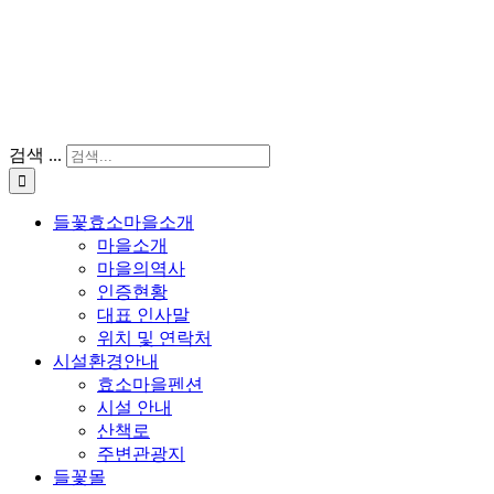
검색 ...
들꽃효소마을소개
마을소개
마을의역사
인증현황
대표 인사말
위치 및 연락처
시설환경안내
효소마을펜션
시설 안내
산책로
주변관광지
들꽃몰