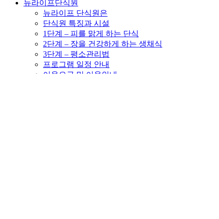
뉴라이프단식원
뉴라이프 단식원은
단식원 특징과 시설
1단계 – 피를 맑게 하는 단식
2단계 – 장을 건강하게 하는 생채식
3단계 – 평소관리법
프로그램 일정 안내
이용요금 및 이용안내
체험프로그램
디톡스 힐링여행
뉴라이프 힐링캠프
체험활동
마을소식
자주묻는질문
알림글
마을 소식지
이용후기
바로 가기...
들꽃효소마을소개
마을소개