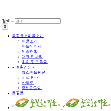
검색 ...
들꽃효소마을소개
마을소개
마을의역사
인증현황
대표 인사말
위치 및 연락처
시설환경안내
효소마을펜션
시설 안내
산책로
주변관광지
들꽃몰