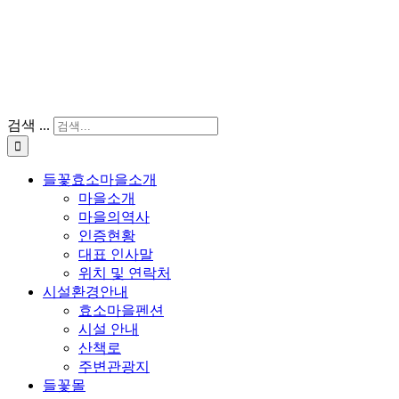
검색 ...
들꽃효소마을소개
마을소개
마을의역사
인증현황
대표 인사말
위치 및 연락처
시설환경안내
효소마을펜션
시설 안내
산책로
주변관광지
들꽃몰