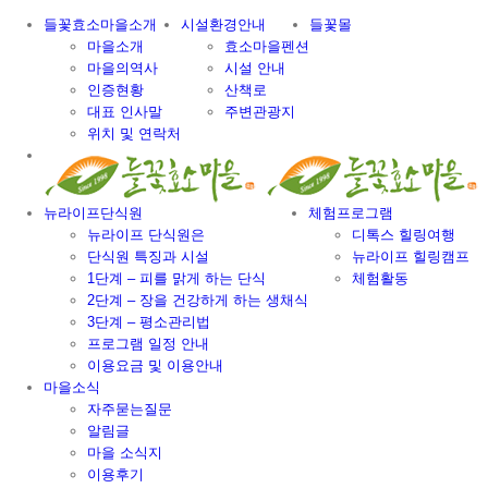
Skip
들꽃효소마을소개
시설환경안내
들꽃몰
to
마을소개
효소마을펜션
content
마을의역사
시설 안내
인증현황
산책로
대표 인사말
주변관광지
위치 및 연락처
뉴라이프단식원
체험프로그램
뉴라이프 단식원은
디톡스 힐링여행
단식원 특징과 시설
뉴라이프 힐링캠프
1단계 – 피를 맑게 하는 단식
체험활동
2단계 – 장을 건강하게 하는 생채식
3단계 – 평소관리법
프로그램 일정 안내
이용요금 및 이용안내
마을소식
자주묻는질문
알림글
마을 소식지
이용후기