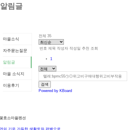
알림글
전체 35
마을소식
번호
제목
작성자
작성일
추천
조회
자주묻는질문
1
알림글
마을 소식지
검색
이용후기
Powered by KBoard
꽃효소마을펜션
연의 기운 가득한 생황토와 편백으로