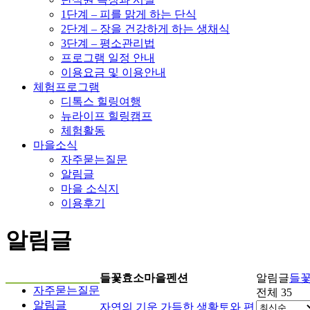
1단계 – 피를 맑게 하는 단식
2단계 – 장을 건강하게 하는 생채식
3단계 – 평소관리법
프로그램 일정 안내
이용요금 및 이용안내
체험프로그램
디톡스 힐링여행
뉴라이프 힐링캠프
체험활동
마을소식
자주묻는질문
알림글
마을 소식지
이용후기
알림글
들꽃효소마을펜션
알림글
들
자주묻는질문
전체 35
알림글
자연의 기운 가득한 생황토와 편