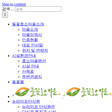
Skip to content
검색 ...
들꽃효소마을소개
마을소개
마을의역사
인증현황
대표 인사말
위치 및 연락처
시설환경안내
효소마을펜션
시설 안내
산책로
주변관광지
들꽃몰
뉴라이프단식원
뉴라이프 단식원은
단식원 특징과 시설