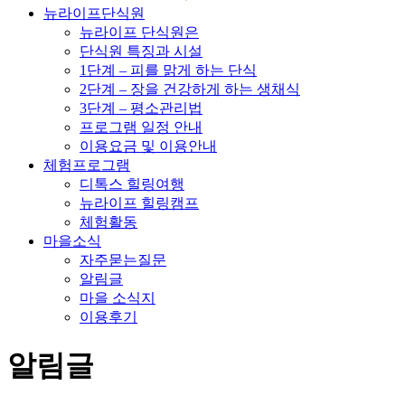
뉴라이프단식원
뉴라이프 단식원은
단식원 특징과 시설
1단계 – 피를 맑게 하는 단식
2단계 – 장을 건강하게 하는 생채식
3단계 – 평소관리법
프로그램 일정 안내
이용요금 및 이용안내
체험프로그램
디톡스 힐링여행
뉴라이프 힐링캠프
체험활동
마을소식
자주묻는질문
알림글
마을 소식지
이용후기
알림글