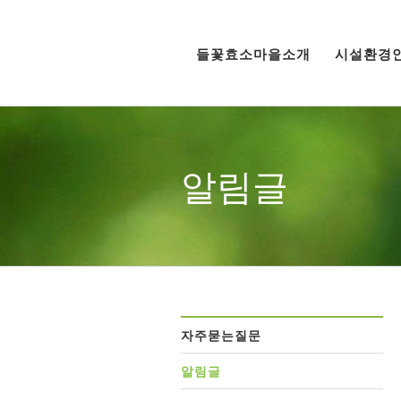
Skip
to
들꽃효소마을소개
시설환경
content
알림글
자주묻는질문
알림글