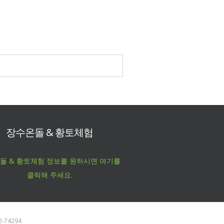
장수온돌 & 황토체험
돌 & 황토체험 정보를 원하시면 여기를
클릭해 주세요.
-74294