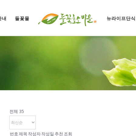
안내
들꽃몰
뉴라이프단식
전체 35
번호
제목
작성자
작성일
추천
조회