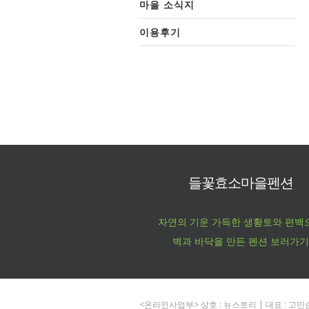
마을 소식지
이용후기
들꽃효소마을펜션
자연의 기운 가득한 생황토와 편백
벽과 바닥을 만든 펜션 보러가기
<온라인사업부> 상호 : 뉴스토리 | 대표 : 고민순 |