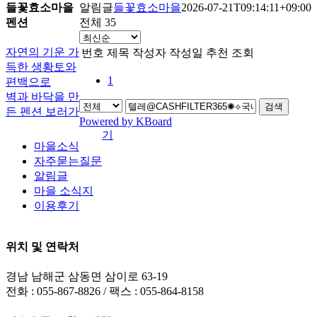
들꽃효소마을
알림글
들꽃효소마을
2026-07-21T09:14:11+09:00
펜션
전체 35
자연의 기운 가
번호
제목
작성자
작성일
추천
조회
득한 생황토와
1
편백으로
벽과 바닥을 만
검색
든 펜션 보러가
Powered by KBoard
기
마을소식
자주묻는질문
알림글
마을 소식지
이용후기
위치 및 연락처
경남 남해군 삼동면 삼이로 63-19
전화 : 055-867-8826 / 팩스 : 055-864-8158