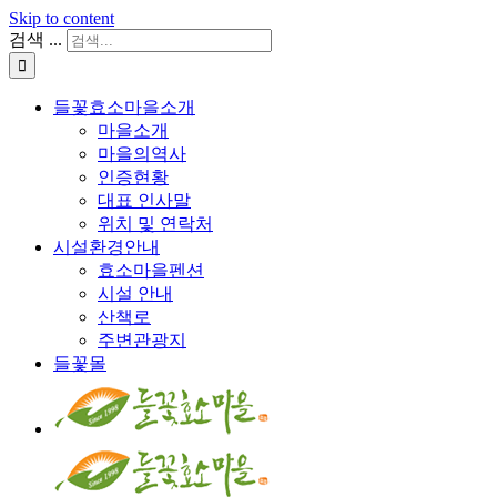
Skip to content
검색 ...
들꽃효소마을소개
마을소개
마을의역사
인증현황
대표 인사말
위치 및 연락처
시설환경안내
효소마을펜션
시설 안내
산책로
주변관광지
들꽃몰