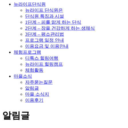
뉴라이프단식원
뉴라이프 단식원은
단식원 특징과 시설
1단계 – 피를 맑게 하는 단식
2단계 – 장을 건강하게 하는 생채식
3단계 – 평소관리법
프로그램 일정 안내
이용요금 및 이용안내
체험프로그램
디톡스 힐링여행
뉴라이프 힐링캠프
체험활동
마을소식
자주묻는질문
알림글
마을 소식지
이용후기
알림글