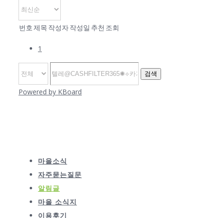
번호
제목
작성자
작성일
추천
조회
1
검색
Powered by KBoard
마을소식
자주묻는질문
알림글
마을 소식지
이용후기