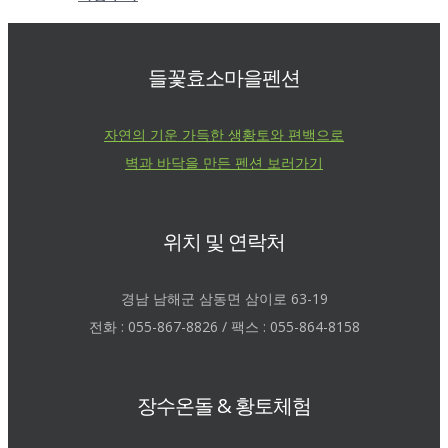
들꽃효소마을펜션
자연의 기운 가득한 생황토와 편백으로
벽과 바닥을 만든 펜션 보러가기
위치 및 연락처
경남 남해군 삼동면 삼이로 63-19
전화 : 055-867-8826 / 팩스 : 055-864-8158
장수온돌 & 황토체험