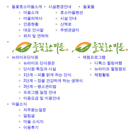
Skip
들꽃효소마을소개
시설환경안내
들꽃몰
to
마을소개
효소마을펜션
content
마을의역사
시설 안내
인증현황
산책로
대표 인사말
주변관광지
위치 및 연락처
뉴라이프단식원
체험프로그램
뉴라이프 단식원은
디톡스 힐링여행
단식원 특징과 시설
뉴라이프 힐링캠프
1단계 – 피를 맑게 하는 단식
체험활동
2단계 – 장을 건강하게 하는 생채식
3단계 – 평소관리법
프로그램 일정 안내
이용요금 및 이용안내
마을소식
자주묻는질문
알림글
마을 소식지
이용후기