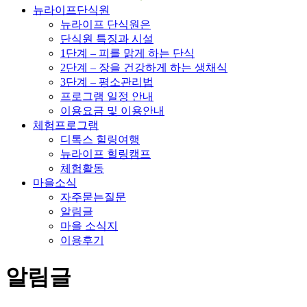
뉴라이프단식원
뉴라이프 단식원은
단식원 특징과 시설
1단계 – 피를 맑게 하는 단식
2단계 – 장을 건강하게 하는 생채식
3단계 – 평소관리법
프로그램 일정 안내
이용요금 및 이용안내
체험프로그램
디톡스 힐링여행
뉴라이프 힐링캠프
체험활동
마을소식
자주묻는질문
알림글
마을 소식지
이용후기
알림글