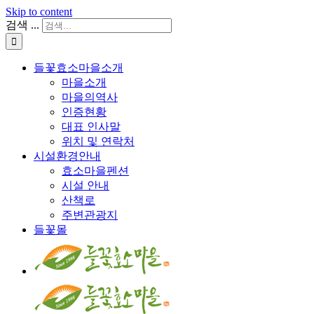
Skip to content
검색 ...
들꽃효소마을소개
마을소개
마을의역사
인증현황
대표 인사말
위치 및 연락처
시설환경안내
효소마을펜션
시설 안내
산책로
주변관광지
들꽃몰