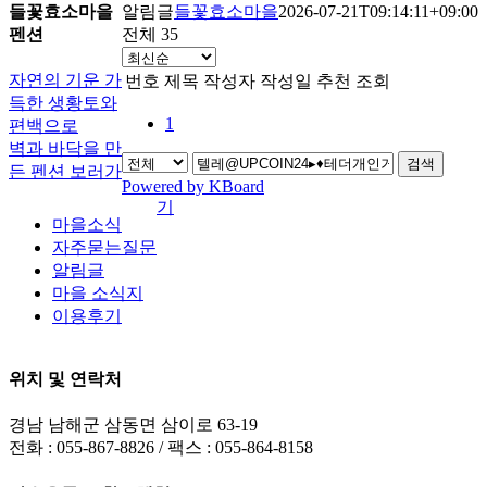
들꽃효소마을
알림글
들꽃효소마을
2026-07-21T09:14:11+09:00
펜션
전체 35
자연의 기운 가
번호
제목
작성자
작성일
추천
조회
득한 생황토와
1
편백으로
벽과 바닥을 만
검색
든 펜션 보러가
Powered by KBoard
기
마을소식
자주묻는질문
알림글
마을 소식지
이용후기
위치 및 연락처
경남 남해군 삼동면 삼이로 63-19
전화 : 055-867-8826 / 팩스 : 055-864-8158