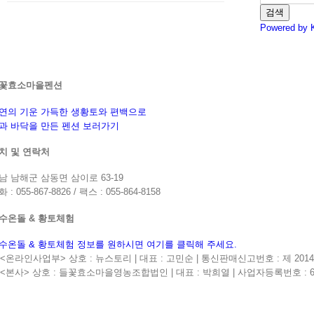
검색
Powered by 
꽃효소마을펜션
연의 기운 가득한 생황토와 편백으로
과 바닥을 만든 펜션 보러가기
치 및 연락처
남 남해군 삼동면 삼이로 63-19
 : 055-867-8826 / 팩스 : 055-864-8158
수온돌 & 황토체험
수온돌 & 황토체험 정보를 원하시면 여기를 클릭해 주세요.
<온라인사업부> 상호 : 뉴스토리 | 대표 : 고민순 | 통신판매신고번호 : 제 2014-5403
<본사> 상호 : 들꽃효소마을영농조합법인 | 대표 : 박희열 | 사업자등록번호 : 613