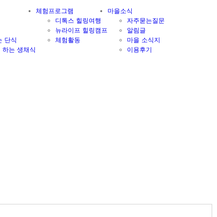
체험프로그램
마을소식
디톡스 힐링여행
자주묻는질문
뉴라이프 힐링캠프
알림글
는 단식
체험활동
마을 소식지
게 하는 생채식
이용후기