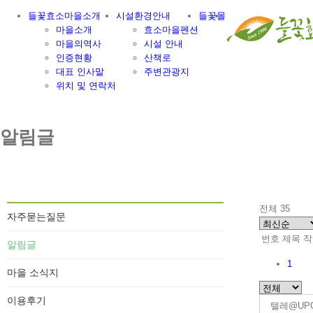
Skip
들꽃효소마을소개
시설환경안내
들꽃몰
to
마을소개
효소마을펜션
content
마을의역사
시설 안내
인증현황
산책로
대표 인사말
주변관광지
위치 및 연락처
알림글
전체 35
자주묻는질문
번호
제목
작
알림글
1
마을 소식지
이용후기