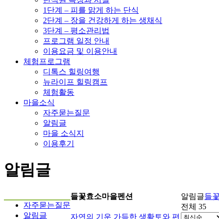
1단계 – 피를 맑게 하는 단식
2단계 – 장을 건강하게 하는 생채식
3단계 – 평소관리법
프로그램 일정 안내
이용요금 및 이용안내
체험프로그램
디톡스 힐링여행
뉴라이프 힐링캠프
체험활동
마을소식
자주묻는질문
알림글
마을 소식지
이용후기
알림글
들꽃효소마을펜션
알림글
들
자주묻는질문
전체 35
알림글
자연의 기운 가득한 생황토와 편