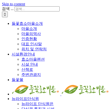
Skip to content
검색 ...
들꽃효소마을소개
마을소개
마을의역사
인증현황
대표 인사말
위치 및 연락처
시설환경안내
효소마을펜션
시설 안내
산책로
주변관광지
들꽃몰
뉴라이프단식원
뉴라이프 단식원은
단식원 특징과 시설