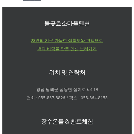
들꽃효소마을펜션
자연의 기운 가득한 생황토와 편백으로
벽과 바닥을 만든 펜션 보러가기
위치 및 연락처
경남 남해군 삼동면 삼이로 63-19
전화 : 055-867-8826 / 팩스 : 055-864-8158
장수온돌 & 황토체험