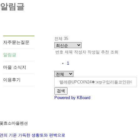
알림글
전체 35
자주묻는질문
번호
제목
작성자
작성일
추천
조회
알림글
1
마을 소식지
이용후기
검색
Powered by KBoard
꽃효소마을펜션
연의 기운 가득한 생황토와 편백으로