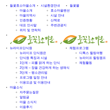
Skip
들꽃효소마을소개
시설환경안내
들꽃몰
to
마을소개
효소마을펜션
content
마을의역사
시설 안내
인증현황
산책로
대표 인사말
주변관광지
위치 및 연락처
뉴라이프단식원
체험프로그램
뉴라이프 단식원은
디톡스 힐링여행
단식원 특징과 시설
뉴라이프 힐링캠프
1단계 – 피를 맑게 하는 단식
체험활동
2단계 – 장을 건강하게 하는 생채식
3단계 – 평소관리법
프로그램 일정 안내
이용요금 및 이용안내
마을소식
자주묻는질문
알림글
마을 소식지
이용후기