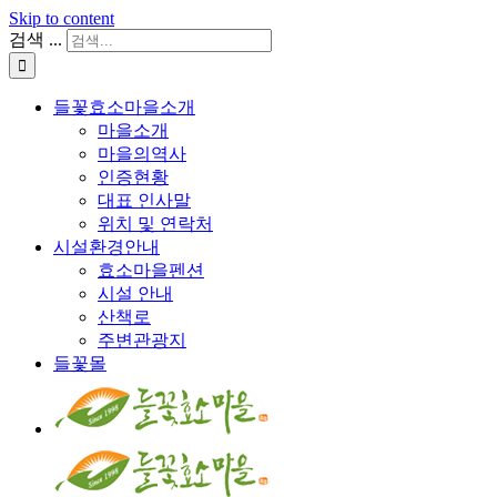
Skip to content
검색 ...
들꽃효소마을소개
마을소개
마을의역사
인증현황
대표 인사말
위치 및 연락처
시설환경안내
효소마을펜션
시설 안내
산책로
주변관광지
들꽃몰