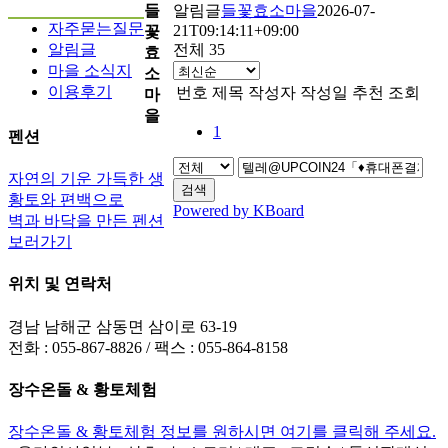
들
알림글
들꽃효소마을
2026-07-
자주묻는질문
21T09:14:11+09:00
꽃
알림글
전체 35
효
마을 소식지
소
이용후기
번호
제목
작성자
작성일
추천
조회
마
을
1
펜션
자연의 기운 가득한 생
검색
황토와 편백으로
Powered by KBoard
벽과 바닥을 만든 펜션
보러가기
위치 및 연락처
경남 남해군 삼동면 삼이로 63-19
전화 : 055-867-8826 / 팩스 : 055-864-8158
장수온돌 & 황토체험
장수온돌 & 황토체험 정보를 원하시면 여기를 클릭해 주세요.