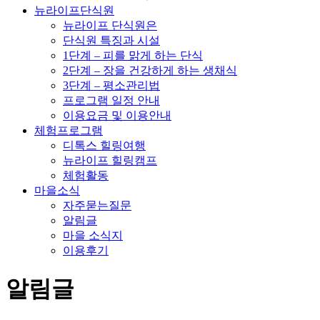
뉴라이프단식원
뉴라이프 단식원은
단식원 특징과 시설
1단계 – 피를 맑게 하는 단식
2단계 – 장을 건강하게 하는 생채식
3단계 – 평소관리법
프로그램 일정 안내
이용요금 및 이용안내
체험프로그램
디톡스 힐링여행
뉴라이프 힐링캠프
체험활동
마을소식
자주묻는질문
알림글
마을 소식지
이용후기
알림글