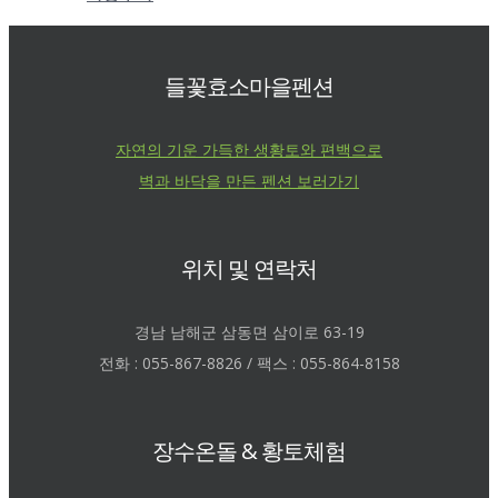
들꽃효소마을펜션
자연의 기운 가득한 생황토와 편백으로
벽과 바닥을 만든 펜션 보러가기
위치 및 연락처
경남 남해군 삼동면 삼이로 63-19
전화 : 055-867-8826 / 팩스 : 055-864-8158
장수온돌 & 황토체험