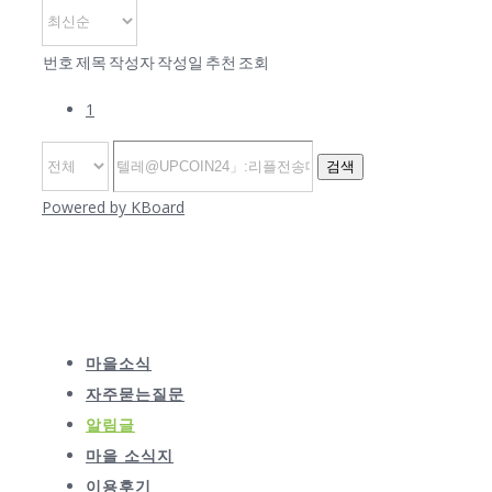
번호
제목
작성자
작성일
추천
조회
1
검색
Powered by KBoard
마을소식
자주묻는질문
알림글
마을 소식지
이용후기