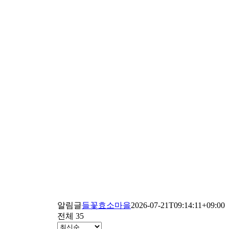
알림글
들꽃효소마을
2026-07-21T09:14:11+09:00
전체 35