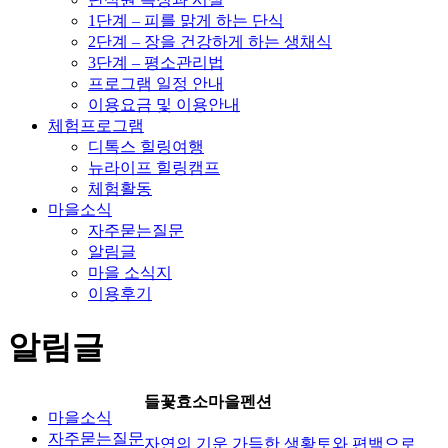
1단계 – 피를 맑게 하는 단식
2단계 – 장을 건강하게 하는 생채식
3단계 – 평소관리법
프로그램 일정 안내
이용요금 및 이용안내
체험프로그램
디톡스 힐링여행
뉴라이프 힐링캠프
체험활동
마을소식
자주묻는질문
알림글
마을 소식지
이용후기
알림글
들꽃효소마을펜션
마을소식
자주묻는질문
자연의 기운 가득한 생황토와 편백으로