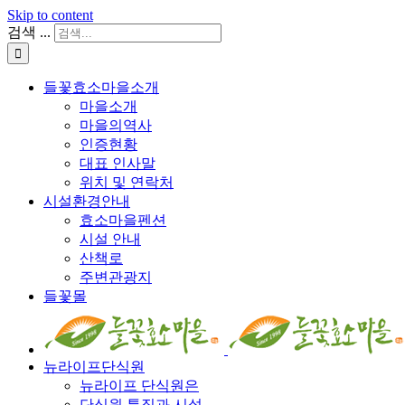
Skip to content
검색 ...
들꽃효소마을소개
마을소개
마을의역사
인증현황
대표 인사말
위치 및 연락처
시설환경안내
효소마을펜션
시설 안내
산책로
주변관광지
들꽃몰
뉴라이프단식원
뉴라이프 단식원은
단식원 특징과 시설