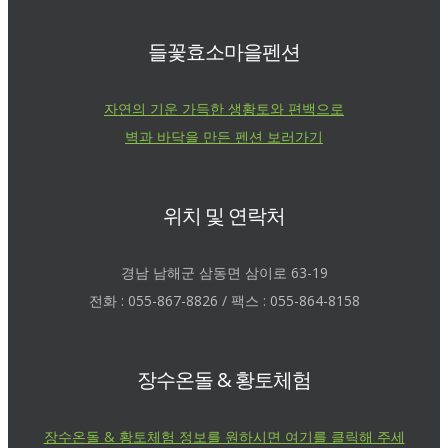
들꽃효소마을펜션
자연의 기운 가득한 생황토와 편백으로
벽과 바닥을 만든 펜션 보러가기
위치 및 연락처
경남 남해군 삼동면 삼이로 63-19
전화 : 055-867-8826 / 팩스 : 055-864-8158
장수온돌 & 황토체험
장수온돌 & 황토체험 정보를 원하시면 여기를 클릭해 주세