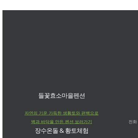
알림글
들꽃효소
마을소식
전체 35
자주묻는질문
알림글
마을 소식지
번호
제목
작성자
이용후기
1
Powered by KB
들꽃효소마을펜션
자연의 기운 가득한 생황토와 편백으로
벽과 바닥을 만든 펜션 보러가기
전화 :
장수온돌 & 황토체험