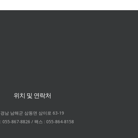
마을
2026-07-21T09:14:11+09:00
작성일
추천
조회
검색
oard
위치 및 연락처
경남 남해군 삼동면 삼이로 63-19
 055-867-8826 / 팩스 : 055-864-8158