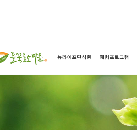
뉴라이프단식원
체험프로그램