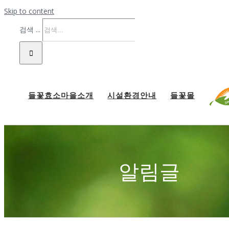
Skip to content
검색 ...
들꽃효소마을소개
시설환경안내
들꽃몰
알림글