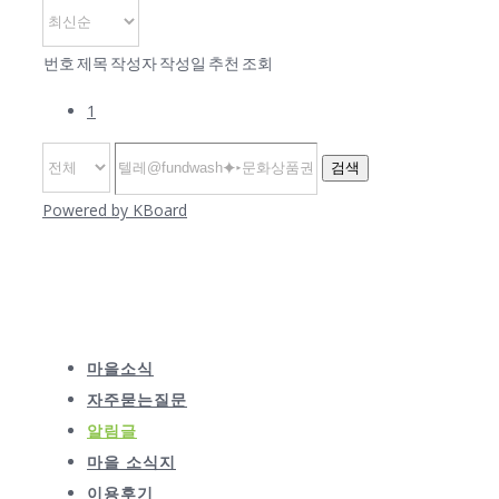
번호
제목
작성자
작성일
추천
조회
1
검색
Powered by KBoard
마을소식
자주묻는질문
알림글
마을 소식지
이용후기