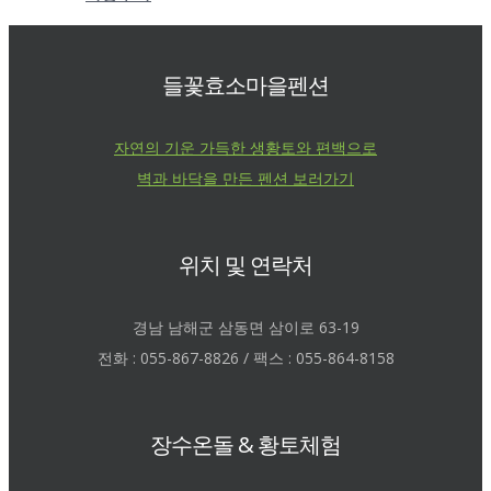
들꽃효소마을펜션
자연의 기운 가득한 생황토와 편백으로
벽과 바닥을 만든 펜션 보러가기
위치 및 연락처
경남 남해군 삼동면 삼이로 63-19
전화 : 055-867-8826 / 팩스 : 055-864-8158
장수온돌 & 황토체험